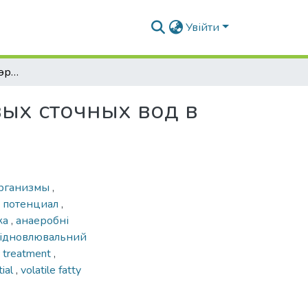
Увійти
Предварительная анаэробная обработка бытовых сточных вод в установке малой производительности
ых сточных вод в
организмы
,
й потенциал
,
ка
,
анаеробні
ідновлювальний
c treatment
,
tial
,
volatile fatty