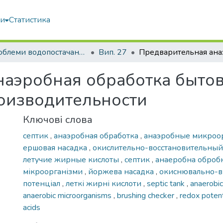
ми
Статистика
Проблеми водопостачання, водовідведення та гідравліки
Вип. 27
аэробная обработка бытов
оизводительности
Ключові слова
септик
,
анаэробная обработка
,
анаэробные микро
ершовая насадка
,
окислительно-восстановительны
летучие жирные кислоты
,
септик
,
анаеробна оброб
мікроорганізми
,
йоржева насадка
,
окиснювально-в
потенціал
,
леткі жирні кислоти
,
septic tank
,
anaerobi
anaerobic microorganisms
,
brushing checker
,
redox poten
acids