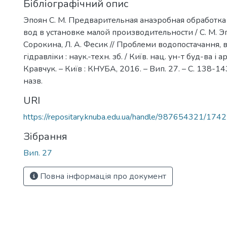
Бібліографічний опис
Эпоян С. М. Предварительная анаэробная обработк
вод в установке малой производительности / С. М. Эп
Сорокина, Л. А. Фесик // Проблеми водопостачання, 
гідравліки : наук.-техн. зб. / Київ. нац. ун-т буд-ва і арх
Кравчук. – Київ : КНУБА, 2016. – Вип. 27. – С. 138-143.
назв.
URI
https://repositary.knuba.edu.ua/handle/987654321/1742
Зібрання
Вип. 27
Повна інформація про документ