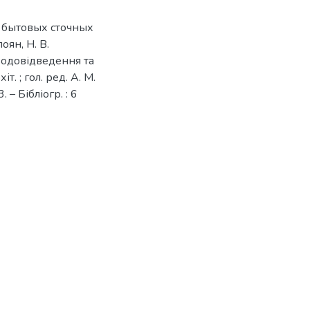
а бытовых сточных
оян, Н. В.
водовідведення та
іт. ; гол. ред. А. М.
 – Бібліогр. : 6