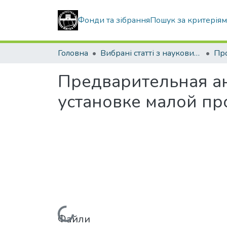
Фонди та зібрання
Пошук за критерія
Головна
Вибрані статті з наукових збірників КНУБА
Предварительная ан
установке малой пр
Файли