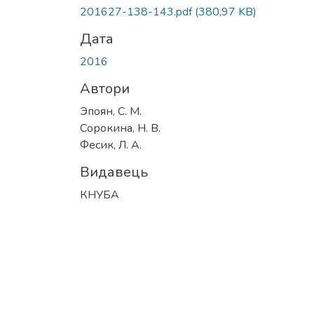
Вантажиться...
201627-138-143.pdf
(380,97 KB)
Дата
2016
Автори
Эпоян, С. М.
Сорокина, Н. В.
Фесик, Л. А.
Видавець
КНУБА