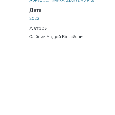
Аркуші_ОлійникА.В.pdf
(1,45 MB)
Дата
2022
Автори
Олійник Андрій Віталійович