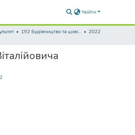
Увійти
ультет
192 Будівництво та цивільна інженерія. Промислове і цивільне будівництво
2022
Віталійовича
82