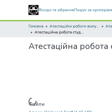
Фонди та зібрання
Пошук за критерія
Головна
Атестаційні роботи випускників
Атестаційна робота студента Олійника Андрія Віталійовича
Атестаційна робота 
Вантажиться...
Файли