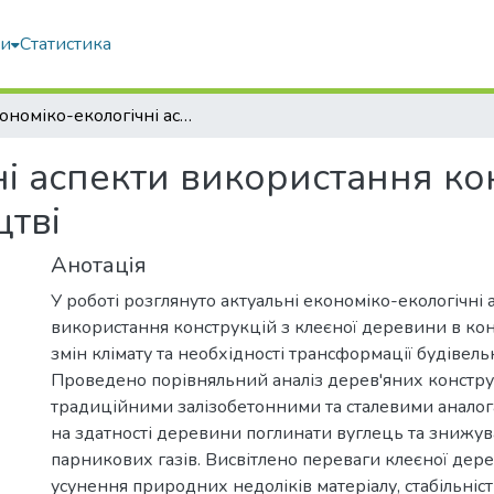
ми
Статистика
Економіко-екологічні аспекти використання конструкцій з клеєної деревини у будівництві
і аспекти використання кон
цтві
Анотація
У роботі розглянуто актуальні економіко-екологічні 
використання конструкцій з клеєної деревини в кон
змін клімату та необхідності трансформації будівельн
Проведено порівняльний аналіз дерев'яних констру
традиційними залізобетонними та сталевими анало
на здатності деревини поглинати вуглець та знижу
парникових газів. Висвітлено переваги клеєної дере
усунення природних недоліків матеріалу, стабільніс