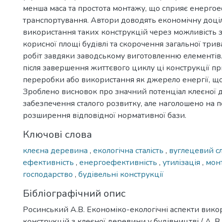
менша маса та простота монтажу, що сприяє енерго
транспортування. Автори доводять економічну доці
використання таких конструкцій через можливість 
корисної площі будівлі та скорочення загальної трив
робіт завдяки заводському виготовленню елементів
після завершення життєвого циклу ці конструкції пр
переробки або використання як джерело енергії, що 
Зроблено висновок про значний потенціал клеєної 
забезпечення сталого розвитку, але наголошено на п
розширення відповідної нормативної бази.
Ключові слова
клеєна деревина
,
екологічна сталість
,
вуглецевий с
ефективність
,
енергоефективність
,
утилізація
,
мон
господарство
,
будівельні конструкції
Бібліографічний опис
Росинський А.В. Економіко-екологічні аспекти вико
конструкцій з клеєної деревини у будівництві / А. В.