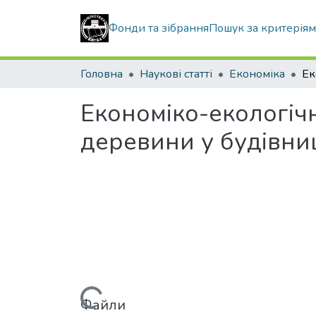
Фонди та зібрання
Пошук за критерія
Головна
Наукові статті
Економіка
Економіко-екологічн
деревини у будівни
Файли