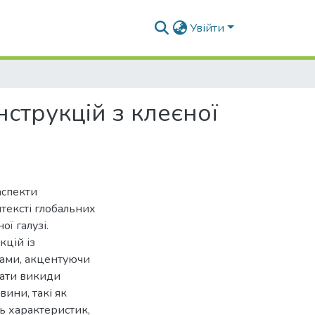
Увійти
струкцій з клеєної
аспекти
тексті глобальних
ої галузі.
кцій із
гами, акцентуючи
вати викиди
вини, такі як
ть характеристик,