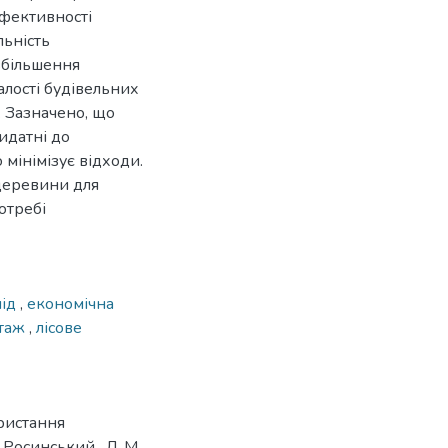
ефективності
льність
збільшення
алості будівельних
. Зазначено, що
идатні до
мінімізує відходи.
деревини для
отребі
лід
,
економічна
таж
,
лісове
ристання
 Росинський , Л. М.