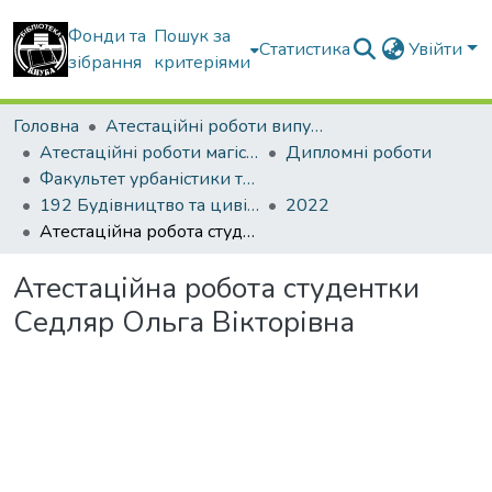
Фонди та
Пошук за
Статистика
Увійти
зібрання
критеріями
Головна
Атестаційні роботи випускників
Атестаційні роботи магістрів
Дипломні роботи
Факультет урбаністики та просторового планування
192 Будівництво та цивільна інженерія. Міське будівництво та господарство
2022
Атестаційна робота студентки Седляр Ольга Вікторівна
Атестаційна робота студентки
Седляр Ольга Вікторівна