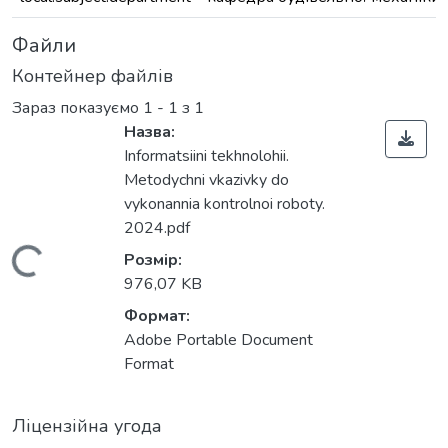
Файли
Контейнер файлів
Зараз показуємо
1 - 1 з 1
Назва:
Informatsiini tekhnolohii.
Metodychni vkazivky do
vykonannia kontrolnoi roboty.
2024.pdf
Вантажиться...
Розмір:
976,07 KB
Формат:
Adobe Portable Document
Format
Ліцензійна угода