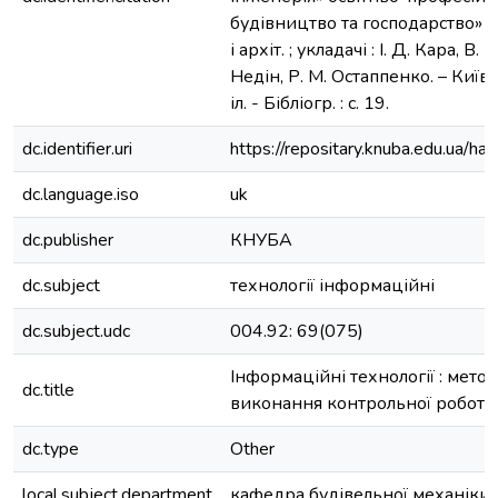
будівництво та господарство» / 
і архіт. ; укладачі : І. Д. Кара, В
Недін, Р. М. Остаппенко. – Київ :
іл. - Бібліогр. : с. 19.
dc.identifier.uri
https://repositary.knuba.edu.ua
dc.language.iso
uk
dc.publisher
КНУБА
dc.subject
технології інформаційні
dc.subject.udc
004.92: 69(075)
Інформаційні технології : мето
dc.title
виконання контрольної роботи
dc.type
Other
local.subject.department
кафедра будівельної механіки