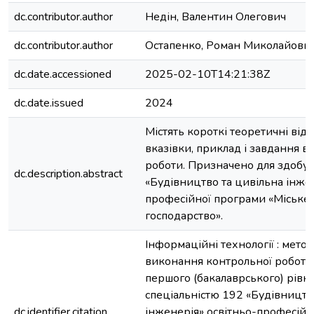
dc.contributor.author
Недін, Валентин Олегович
dc.contributor.author
Остапенко, Роман Миколайови
dc.date.accessioned
2025-02-10T14:21:38Z
dc.date.issued
2024
Містять короткі теоретичні відо
вказівки, приклад і завдання 
роботи. Призначено для здобув
dc.description.abstract
«Будівництво та цивільна інжен
професійної програми «Міське 
господарство».
Інформаційні технології : мето
виконання контрольної роботи 
першого (бакалаврського) рівня
спеціальністю 192 «Будівництв
dc.identifier.citation
інженерія» освітньо-професійн