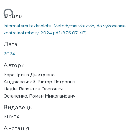
иться...
Файли
Informatsiini tekhnolohii. Metodychni vkazivky do vykonannia
kontrolnoi roboty. 2024.pdf
(976,07 KB)
Дата
2024
Автори
Кара, Ірина Дмитрівна
Андрієвський, Віктор Петрович
Недін, Валентин Олегович
Остапенко, Роман Миколайович
Видавець
КНУБА
Анотація