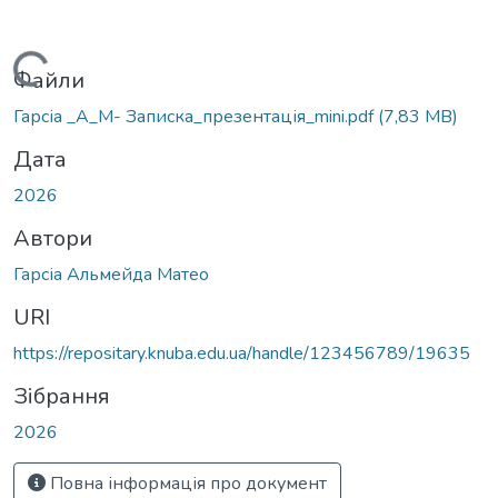
Вантажиться...
Файли
Гарсіа _А_М- Записка_презентація_mini.pdf
(7,83 MB)
Дата
2026
Автори
Гарсіа Альмейда Матео
URI
https://repositary.knuba.edu.ua/handle/123456789/19635
Зібрання
2026
Повна інформація про документ