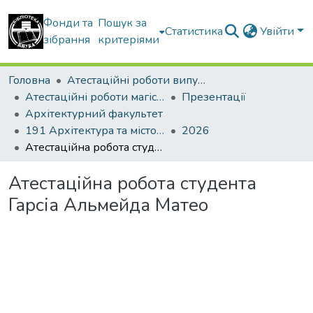
Фонди та
Пошук за
Статистика
Увійти
зібрання
критеріями
Головна
Атестаційні роботи випускників
Атестаційні роботи магістрів
Презентації
Архітектурний факультет
191 Архітектура та містобудування. Дизайн архітектурного середовища
2026
Атестаційна робота студента Гарсіа Альмейда Матео
Атестаційна робота студента
Гарсіа Альмейда Матео