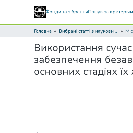
Фонди та зібрання
Пошук за критерія
Головна
Вибрані статті з наукових збірників КНУБА
Використання сучас
забезпечення безава
основних стадіях їх