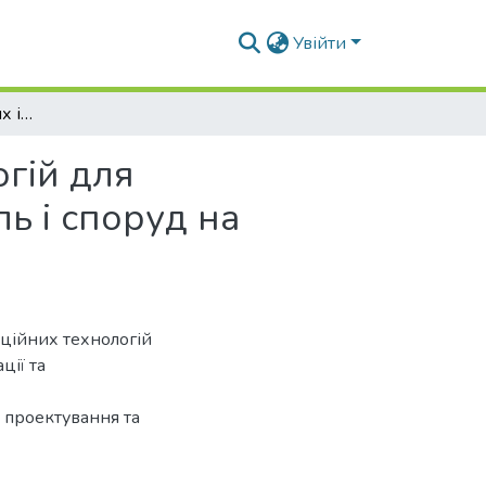
Увійти
Використання сучасних інформаційних технологій для забезпечення безаварійної експлуатації будівель і споруд на основних стадіях їх життєвого циклу
гій для
ь і споруд на
ційних технологій
ції та
х проектування та