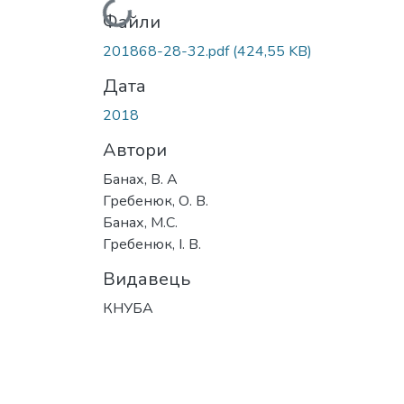
Вантажиться...
Файли
201868-28-32.pdf
(424,55 KB)
Дата
2018
Автори
Банах, В. А
Гребенюк, О. В.
Банах, М.С.
Гребенюк, І. В.
Видавець
КНУБА