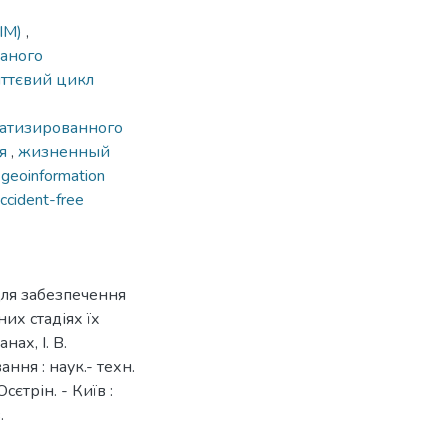
BIM)
,
ваного
ттєвий цикл
матизированного
ия
,
жизненный
,
geoinformation
ccident-free
для забезпечення
них стадіях їх
нах, І. В.
ння : наук.- техн.
Осєтрін. - Київ :
.