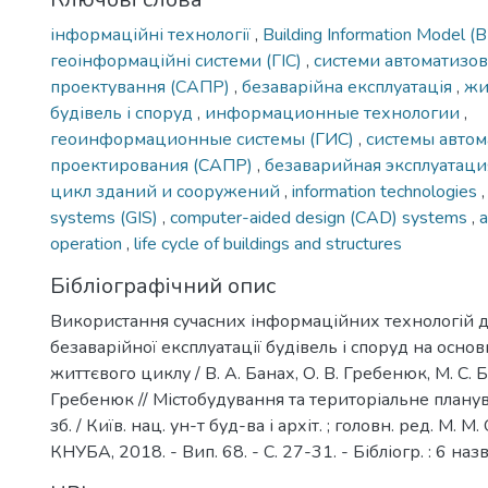
інформаційні технології
,
Building Information Model (
геоінформаційні системи (ГІС)
,
системи автоматизо
проектування (САПР)
,
безаварійна експлуатація
,
жи
будівель і споруд
,
информационные технологии
,
геоинформационные системы (ГИС)
,
системы авто
проектирования (САПР)
,
безаварийная эксплуатац
цикл зданий и сооружений
,
information technologies
systems (GIS)
,
computer-aided design (CAD) systems
,
a
operation
,
life cycle of buildings and structures
Бібліографічний опис
Використання сучасних інформаційних технологій 
безаварійної експлуатації будівель і споруд на основ
життєвого циклу / В. А. Банах, О. В. Гребенюк, М. С. Ба
Гребенюк // Містобудування та територіальне планува
зб. / Київ. нац. ун-т буд-ва і архіт. ; головн. ред. М. М. 
КНУБА, 2018. - Вип. 68. - С. 27-31. - Бібліогр. : 6 назв