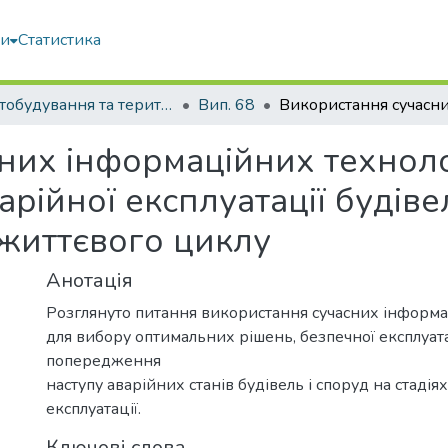
ми
Статистика
Містобудування та територіальне планування
Вип. 68
них інформаційних техноло
рійної експлуатації будівел
 життєвого циклу
Анотація
Розглянуто питання використання сучасних інформа
для вибору оптимальних рішень, безпечної експлуата
попередження
наступу аварійних станів будівель і споруд на стадія
експлуатації.
Ключові слова