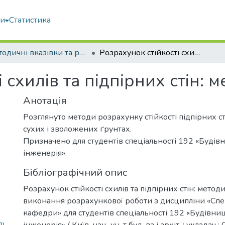
ми
Статистика
Методичні вказівки та рекомендації
Розрахунок стійкості схилів та підпірних стін: методичні вказівки
 схилів та підпірних стін: 
Анотація
Розглянуто методи розрахунку стійкості підпірних стін
сухих і зволожених ґрунтах.
Призначено для студентів спеціальності 192 «Будів
інженерія».
Бібліографічний опис
Розрахунок стійкості схилів та підпірних стін: методи
виконання розрахункової роботи з дисципліни «Спе
кафедри» для студентів спеціальності 192 «Будівниц