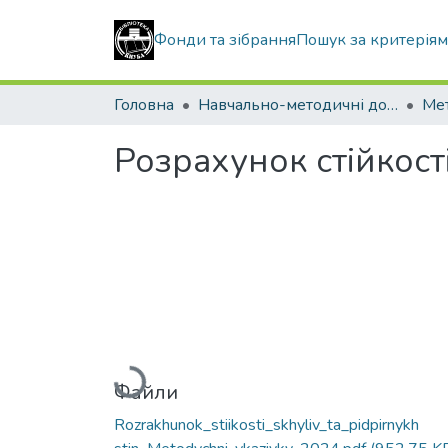
Фонди та зібрання
Пошук за критерія
Головна
Навчально-методичні документи
Розрахунок стійкості
Вантажиться...
Файли
Rozrakhunok_stiikosti_skhyliv_ta_pidpirnykh