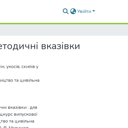
Увійти
методичні вказівки
, укосів, схилів у
ництво та цивільна
чні вказівки : для
цкурс випускової
тво та цивільна