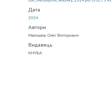
stin_Metodychni_vkazivky_2024.pdf
(952,75 K
Дата
2024
Автори
Малишев, Олег Вікторович
Видавець
КНУБА