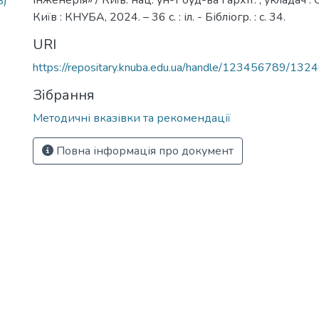
інженерія» / Київ. нац. ун-т буд-ва і архіт. ; укладач :
B)
Київ : КНУБА, 2024. – 36 с. : іл. - Бібліогр. : с. 34.
URI
https://repositary.knuba.edu.ua/handle/123456789/132
Зібрання
Методичні вказівки та рекомендації
Повна інформація про документ