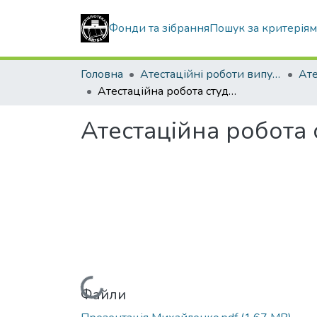
Фонди та зібрання
Пошук за критерія
Головна
Атестаційні роботи випускників
Атестаційна робота студента Михайленка Ігоря Миколайовича
Атестаційна робота
Вантажиться...
Файли