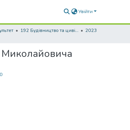
Увійти
ультет
192 Будівництво та цивільна інженерія. Промислове і цивільне будівництво
2023
я Миколайовича
00