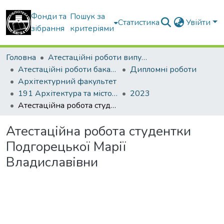
Фонди та
Пошук за
Статистика
Увійти
зібрання
критеріями
Головна
Атестаційні роботи випускників
Атестаційні роботи бакалаврів
Дипломні роботи
Архітектурний факультет
191 Архітектура та містобудування
2023
Атестаційна робота студентки Подгорецької Марії Владиславівни
Атестаційна робота студентки
Подгорецької Марії
Владиславівни