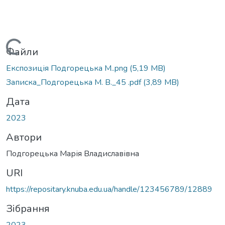
Вантажиться...
Файли
Експозиція Подгорецька М..png
(5,19 MB)
Записка_Подгорецька М. В._45 .pdf
(3,89 MB)
Дата
2023
Автори
Подгорецька Марія Владиславівна
URI
https://repositary.knuba.edu.ua/handle/123456789/12889
Зібрання
2023