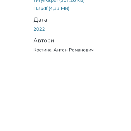
Титулка.pdf
(317,28 KB)
ПЗ.pdf
(4,33 MB)
Дата
2022
Автори
Костина, Антон Романович