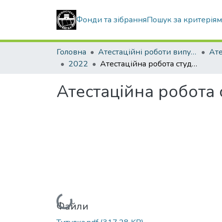
Фонди та зібрання
Пошук за критерія
Головна
Атестаційні роботи випускників
2022
Атестаційна робота студента Костини Антона Романовича
Атестаційна робота
Вантажиться...
Файли