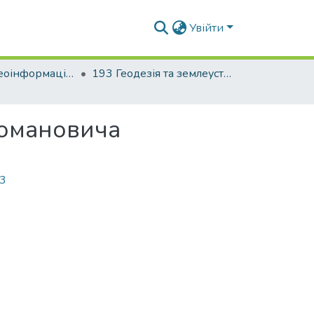
Увійти
Факультет геоінформаційних систем та управління територіями
193 Геодезія та землеустрій. Геодезія
Романовича
93