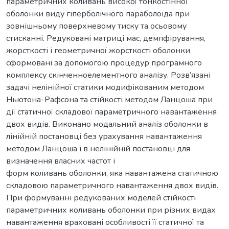
параметричних коливань високої тонкостінної
оболонки виду гіперболічного параболоїда при
зовнішньому поверхневому тиску та осьовому
стисканні. Редуковані матриці мас, демпфірування,
жорсткості і геометричної жорсткості оболонки
сформовані за допомогою процедур програмного
комплексу скінченноелементного аналізу. Розв’язані
задачі нелінійної статики модифікованим методом
Ньютона-Рафсона та стійкості методом Ланцоша при
дії статичної складової параметричного навантаження
двох видів. Виконано модальний аналіз оболонки в
лінійній постановці без урахування навантаження
методом Ланцоша і в нелінійній постановці для
визначення власних частот і
форм коливань оболонки, яка навантажена статичною
складовою параметричного навантаження двох видів.
При формуванні редукованих моделей стійкості
параметричних коливань оболонки при різних видах
навантаження враховані особливості її статичної та