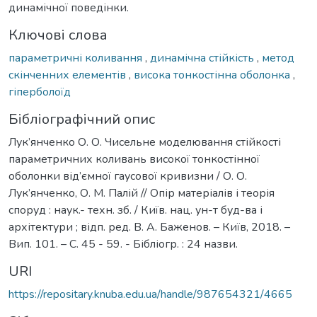
динамічної поведінки.
Ключові слова
параметричні коливання
,
динамічна стійкість
,
метод
скінченних елементів
,
висока тонкостінна оболонка
,
гіперболоїд
Бібліографічний опис
Лук’янченко О. О. Чисельне моделювання стійкості
параметричних коливань високої тонкостінної
оболонки від’ємної гаусової кривизни / О. О.
Лук’янченко, О. М. Палій // Опір матеріалів і теорія
споруд : наук.- техн. зб. / Київ. нац. ун-т буд-ва і
архітектури ; відп. ред. В. А. Баженов. – Київ, 2018. –
Вип. 101. – С. 45 - 59. - Бібліогр. : 24 назви.
URI
https://repositary.knuba.edu.ua/handle/987654321/4665