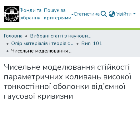
Фонди та
Пошук за
Статистика
Увійти
зібрання
критеріями
Головна
Вибрані статті з наукових збірників КНУБА
Опір матеріалів і теорія споруд
Вип. 101
Чисельне моделювання стійкості параметричних коливань високої тонкостінної оболонки від’ємної гаусової кривизни
Чисельне моделювання стійкості
параметричних коливань високої
тонкостінної оболонки від’ємної
гаусової кривизни