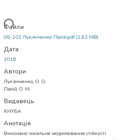
ься...
Файли
05-101 Лук,янченко Палій.pdf
(1,62 MB)
Дата
2018
Автори
Лук’янченко, О. О.
Палій, О. М.
Видавець
КНУБА
Анотація
Виконано чисельне моделювання стійкості