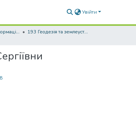
Увійти
Факультет геоінформаційних систем та управління територіями
193 Геодезія та землеустрій. Геоінформаційні системи і технології
Сергіївни
98