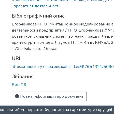
моделирование
,
метод Монте-Карло
,
производстве
,
проектная деятельность
Бібліографічний опис
Егорченкова Н. Ю. Имитационное моделирование в
деятельности предприятия / Н. Ю. Егорченкова // Уп
розвитком складних систем : зб. наук. праць / Київ. на
архітектури ; гол. ред. Лізунов П. П. – Київ : КНУБА, 2
- 73. - Бібліогр. : 16 назв.
URI
https://repositary.knuba.edu.ua/handle/987654321/5080
Зібрання
Вип. 26
Повна інформація про документ
ональний Університет будівництва і архітектури
copyrigh