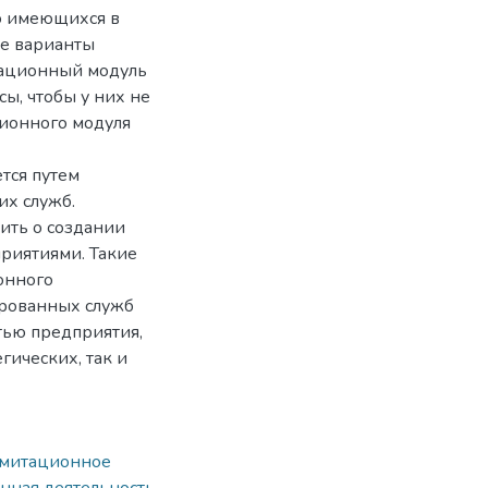
во имеющихся в
ые варианты
тационный модуль
ы, чтобы у них не
ционного модуля
тся путем
х служб.
ить о создании
приятиями. Такие
онного
рованных служб
тью предприятия,
гических, так и
митационное