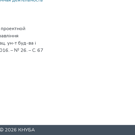
нная деятельность
 проектной
равління
ц. ун-т буд-ва і
016. – № 26. – С. 67
t © 2026
КНУБА