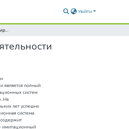
Увійти
Имитационное моделирование в проектной деятельности предприятия
ятельности
ии
и является полный
ационных систем
. На
ьких лет успешно
ионная система
 содержит
– имитационный