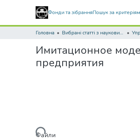
Фонди та зібрання
Пошук за критерія
Головна
Вибрані статті з наукових збірників КНУБА
Имитационное моде
предприятия
Вантажиться...
Файли