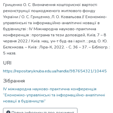
Гриценко О. С. Визначення кошторисної вартості
реконструкції пошкодженого житлового фонду
України / О. С. Гриценко, Л. О. Ковальова // Економіко-
управлінські та інформаційно-аналітичні новації в
будівництві : IV Міжнародна науково-практична
конференція : програма та тези доповідей, Київ, 7 – 8
червня 2022 / Київ. нац. ун-т буд-ва і архіт. ; ред. О. Ю.
Бєлєнкова. – Київ : Ліра-К, 2022. - С. 36 – 37. – Бібліогр. :
5 назв.
URI
https://repositary.knuba.edu.ua/handle/987654321/10445
Зібрання
IV міжнародна науково-практична конференція
“Економіко-управлінські та інформаційно-аналітичні
новації в будівництві”
Повна інформація про документ