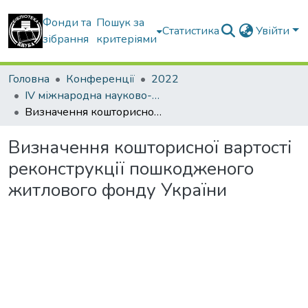
Фонди та
Пошук за
Статистика
Увійти
зібрання
критеріями
Головна
Конференції
2022
IV міжнародна науково-практична конференція “Економіко-управлінські та інформаційно-аналітичні новації в будівництві”
Визначення кошторисної вартості реконструкції пошкодженого житлового фонду України
Визначення кошторисної вартості
реконструкції пошкодженого
житлового фонду України