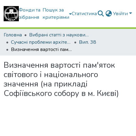
Фонди та
Пошук за
Статистика
Увійти
зібрання
критеріями
Головна
Вибрані статті з наукових збірників КНУБА
Сучасні проблеми архітектури та містобудування
Вип. 38
Визначення вартості пам'яток світового і національного значення (на прикладі Софіївського собору в м. Києві)
Визначення вартості пам'яток
світового і національного
значення (на прикладі
Софіївського собору в м. Києві)