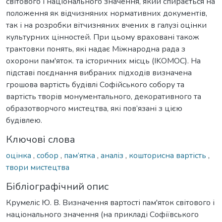
світового і національного значення, який спирається на
положення як відчизняних нормативних документів,
так і на розробки вітчизняних вчених в галузі оцінки
культурних цінностей. При цьому враховані також
трактовки понять, які надає Міжнародна рада з
охорони пам'яток. та історичних місць (IKOMOC). На
підставі поєднання вибраних підходів визначена
грошова вартість будівлі Софійського собору та
вартість творів монументального, декоративного та
образотворчого мистецтва, які пов’язані з цією
будівлею.
Ключові слова
оцінка
,
собор
,
пам’ятка
,
аналіз
,
кошторисна вартість
,
твори мистецтва
Бібліографічний опис
Крумеліс Ю. В. Визначення вартості пам'яток світового і
національного значення (на прикладі Софіївського