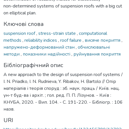
non-determined systems of suspension roofs with a big cut
on elliptical plan.
Ключові слова
suspension roof
,
stress-strain state
,
computational
methods
,
reliability indices
,
roof failure
,
висяче покриття
,
напружено-деформований стан
,
обчислювальні
методи
,
показники надійності
,
руйнування покриття
Бібліографічний опис
A new approach to the design of suspension roof systems /
I. N. Priadko, I. N. Rudnieva, Y. Ribakov, H. Bartolo // Опір
матеріалів і теорія споруд : зб. наук. праць / Київ. нац.
ун-т буд-ва і архіт. ; гол. ред. П. П. Лізунов. - Київ :
КНУБА, 2020. - Вип. 104. - С. 191-220. - Бібліогр. : 106
назв.
URI