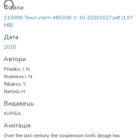
ься...
Файли
215098-Текст статті-485358-1-10-20201027.pdf
(1,97
MB)
Дата
2020
Автори
Priadko, I. N.
Rudnieva I. N.
Ribakov, Y.
Bartolo H.
Видавець
КНУБА
Анотація
Over the last century, the suspension roofs design has