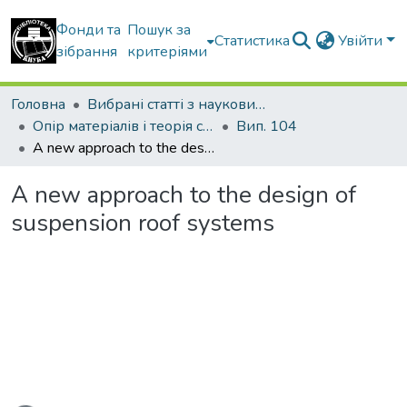
Фонди та
Пошук за
Статистика
Увійти
зібрання
критеріями
Головна
Вибрані статті з наукових збірників КНУБА
Опір матеріалів і теорія споруд
Вип. 104
A new approach to the design of suspension roof systems
A new approach to the design of
suspension roof systems