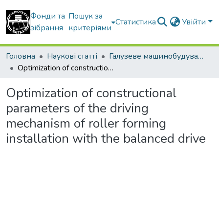
Фонди та
Пошук за
Статистика
Увійти
зібрання
критеріями
Головна
Наукові статті
Галузеве машинобудування
Optimization of constructional parameters of the driving mechanism of roller forming installation with the balanced drive
Optimization of constructional
parameters of the driving
mechanism of roller forming
installation with the balanced drive