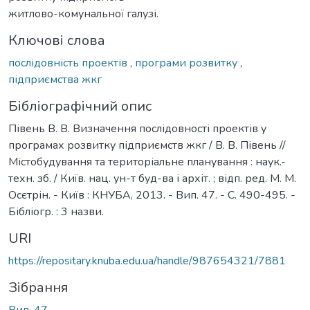
житлово-комунальної галузі.
Ключові слова
послідовність проектів
,
програми розвитку
,
підприємства жкг
Бібліографічний опис
Півень В. В. Визначення послідовності проектів у
програмах розвитку підприємств жкг / В. В. Півень //
Містобудування та територіальне планування : наук.-
техн. зб. / Київ. нац. ун-т буд-ва і архіт. ; відп. ред. М. М.
Осєтрін. - Київ : КНУБА, 2013. - Вип. 47. - С. 490-495. -
Бібліогр. : 3 назви.
URI
https://repositary.knuba.edu.ua/handle/987654321/7881
Зібрання
Вип. 47