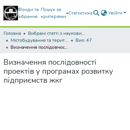
Фонди та
Пошук за
Статистика
Увійти
зібрання
критеріями
Головна
Вибрані статті з наукових збірників КНУБА
Містобудування та територіальне планування
Вип. 47
Визначення послідовності проектів у програмах розвитку підприємств жкг
Визначення послідовності
проектів у програмах розвитку
підприємств жкг