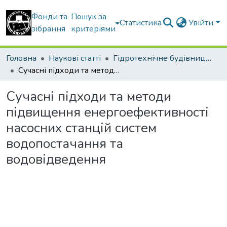
Фонди та
Пошук за
Статистика
Увійти
зібрання
критеріями
Головна
Наукові статті
Гідротехнічне будівництво, водна інженерія та водні технології
Сучасні підходи та методи підвищення енергоефективності насосних станцій систем водопостачання та водовідведення
Сучасні підходи та методи
підвищення енергоефективності
насосних станцій систем
водопостачання та
водовідведення