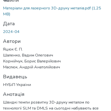
Вантажиться...
Файли
Матеріали для лазерного 3D-друку металів.pdf
(1,25
MB)
Дата
2024-04
Автори
Яцюк Є. П.
Шаленко, Вадим Олегович
Корнійчук, Борис Валерійович
Маслюк, Андрій Анатолійович
Видавець
НУБіП України
Анотація
Швидкі темпи розвитку 3D-друку металом по
технології SLM та DMLS на сьогодні набувають все