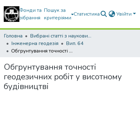
Фонди та
Пошук за
Статистика
Увійти
зібрання
критеріями
Головна
Вибрані статті з наукових збірників КНУБА
Інженерна геодезія
Вип. 64
Обгрунтування точності геодезичних робіт у висотному будівництві
Обгрунтування точності
геодезичних робіт у висотному
будівництві