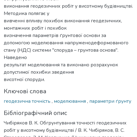
виконання геодезичних робіт у висотному будівництві.
Методика полягає у
вивченні впливу похибок виконання геодезичних,
монтажних робіт і похибок
визначення параметрів ґрунтової основи за
допомогою моделювання напруженодеформованого
стану (НДС) системи "споруда – грунтова основа".
Наведено
результат моделювання та виконано розрахунок
допустимої похибки зведення
висотної споруди.
Ключові слова
геодезична точність
,
моделювання
,
параметри ґрунту
Бібліографічний опис
Чибіряков В. К. Обгрунтування точності геодезичних
робіт у висотному будівництві / В. К. Чибіряков, В. С.