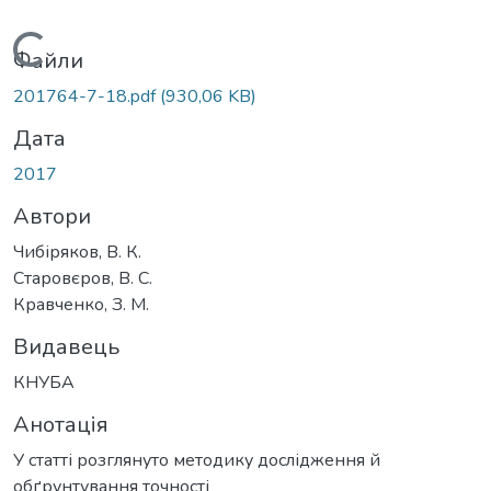
Вантажиться...
Файли
201764-7-18.pdf
(930,06 KB)
Дата
2017
Автори
Чибіряков, В. К.
Старовєров, В. С.
Кравченко, З. М.
Видавець
КНУБА
Анотація
У статті розглянуто методику дослідження й
обґрунтування точності