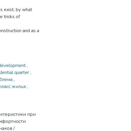
es exist, by what
e tricks of
construction and as a
development
,
idential quarter
,
блема
,
класс жилья
,
актеристики при
мфортности
наков /