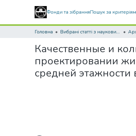
Фонди та зібрання
Пошук за критерія
Головна
Вибрані статті з наукових збірників КНУБА
Качественные и кол
проектировании жи
средней этажности в
Вантажиться...