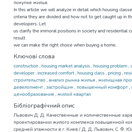
покупке жилья.
In this article we will analyze in detail which housing class
criteria they are divided and how not to get caught up in th
developers. Let
us clarify the immoral positions in society and residential 
result
we can make the right choice when buying a home.
Ключові слова
construction
,
housing market analysis
,
housing problem
,
developer
,
increased comfort
,
housing class
,
pricing
,
res
строительство
,
анализ рынка жилья
,
жилищная про
девелопмент
,
застройщик
,
повышенный комфорт
,
ценообразование
,
жилой квартал
Бібліографічний опис
Львович Д. Д. Качественные и количественные хар
проектировании жилого комплекса повышенной ко
средней этажности в г. Киев / Д. Д. Львович, С. Ф. Ю