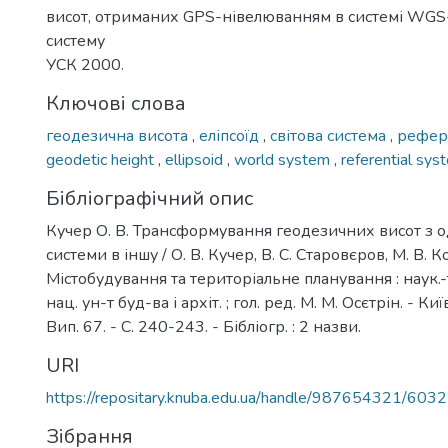
висот, отриманих GPS-нівелюванням в системі WGS
систему
УСК 2000.
Ключові слова
геодезична висота
,
еліпсоїд
,
світова система
,
рефер
geodetic height
,
ellipsoid
,
world system
,
referential sys
Бібліографічний опис
Кучер О. В. Трансформування геодезичних висот з од
системи в іншу / О. В. Кучер, В. С. Старовєров, М. В. К
Містобудування та територіальне планування : наук.-те
нац. ун-т буд-ва і архіт. ; гол. ред. М. М. Осєтрін. - Ки
Вип. 67. - С. 240-243. - Бібліогр. : 2 назви.
URI
https://repositary.knuba.edu.ua/handle/987654321/6032
Зібрання