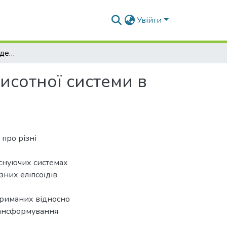
Увійти
Трансформування геодезичних висот з однієї висотної системи в іншу
исотної системи в
про різні
існуючих системах
зних еліпсоїдів
отриманих відносно
рансформування