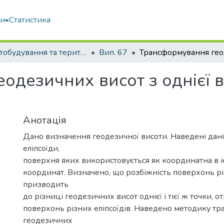
ми
Статистика
Містобудування та територіальне планування
Вип. 67
дезичних висот з однієї в
Анотація
Дано визначення геодезичної висоти. Наведені дані 
еліпсоїди,
поверхня яких використовується як координатна в 
координат. Визначено, що розбіжність поверхонь рі
призводить
до різниці геодезичних висот однієї і тієї ж точки, 
поверхонь різних еліпсоїдів. Наведено методику т
геодезичних