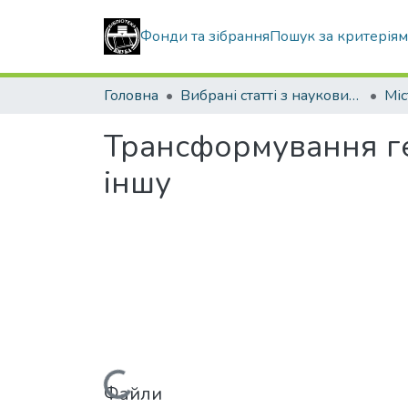
Фонди та зібрання
Пошук за критерія
Головна
Вибрані статті з наукових збірників КНУБА
Трансформування гео
іншу
Файли