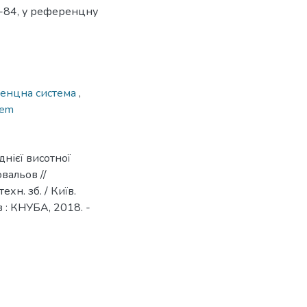
-84, у референцну
енцна система
,
tem
нієї висотної
овальов //
хн. зб. / Київ.
їв : КНУБА, 2018. -