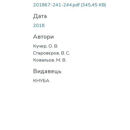
Вантажиться...
201867-241-244.pdf
(345,45 KB)
Дата
2018
Автори
Кучер, О. В.
Старовєров, В. С.
Ковальов, М. В.
Видавець
КНУБА