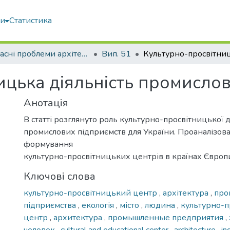
ми
Статистика
Сучасні проблеми архітектури та містобудування
Вип. 51
ицька діяльність промисло
Анотація
В статті розглянуто роль культурно-просвітницької д
промислових підприємств для України. Проаналізов
формування
культурно-просвітницьких центрів в країнах Європ
Ключові слова
культурно-просвітницький центр
,
архітектура
,
про
підприємства
,
екологія
,
місто
,
людина
,
культурно-п
центр
,
архитектура
,
промышленные предприятия
,