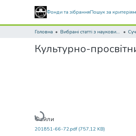
Фонди та зібрання
Пошук за критерія
Головна
Вибрані статті з наукових збірників КНУБА
Культурно-просвітн
Вантажиться...
Файли
201851-66-72.pdf
(757,12 KB)