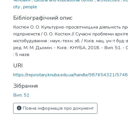
человек
,
cultural and educational center
,
architecture
,
in
city
,
people
Бібліографічний опис
Костюк О. О. Культурно-просвітницька діяльність п
підприємств / О. О. Костюк // Сучасні проблеми архіт
містобудування : наук.-техн. зб. / Київ. нац. ун-т буд-ва 
ред. М. М. Дьомін. - Київ : КНУБА, 2018. - Вип. 51. - С
: 5 назв.
URI
https://repositary.knuba.edu.ua/handle/987654321/5748
Зібрання
Вип. 51
Повна інформація про документ