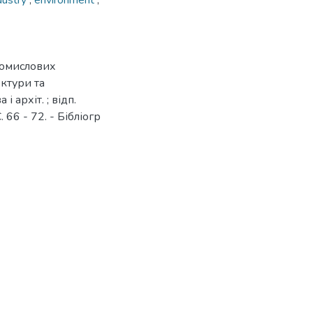
dustry
,
environment
,
ромислових
ектури та
і архіт. ; відп.
. 66 - 72. - Бібліогр