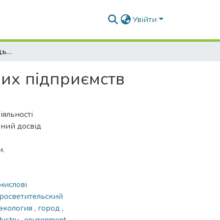
Увійти
Культурно-просвітницька діяльність промислових підприємств
вих підприємств
іяльності
аний досвід
и.
мислові
росветительский
экология
,
город
,