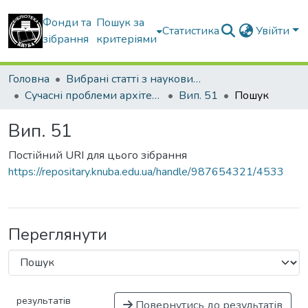
Фонди та
Пошук за
Статистика
Увійти
зібрання
критеріями
Головна
Вибрані статті з наукових збірників КНУБА
Сучасні проблеми архітектури та містобудування
Вип. 51
Пошук
Вип. 51
Постійний URI для цього зібрання
https://repositary.knuba.edu.ua/handle/987654321/4533
Переглянути
результатів
Повернутись до результатів