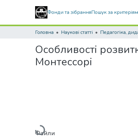
Фонди та зібрання
Пошук за критерія
Головна
Наукові статті
Особливості розвитку
Монтессорі
Вантажиться...
Файли