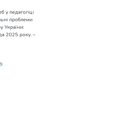
еб у педагогіці
уальні проблеми
у України:
да 2025 року. –
79