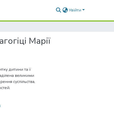
Увійти
гогіці Марії
тку дитини та її
аділена великими
рення суспільства,
стей.
і