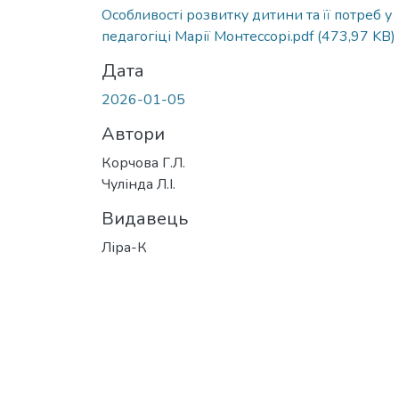
Особливості розвитку дитини та її потреб у
педагогіці Марії Монтессорі.pdf
(473,97 KB)
Дата
2026-01-05
Автори
Корчова Г.Л.
Чулінда Л.І.
Видавець
Ліра-К