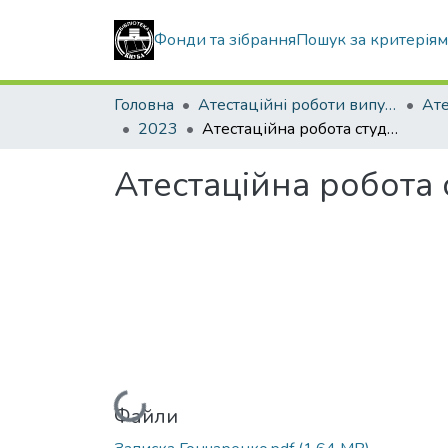
Фонди та зібрання
Пошук за критерія
Головна
Атестаційні роботи випускників
2023
Атестаційна робота студента Гончаренка Владислава Юрійовича
Атестаційна робота
Вантажиться...
Файли