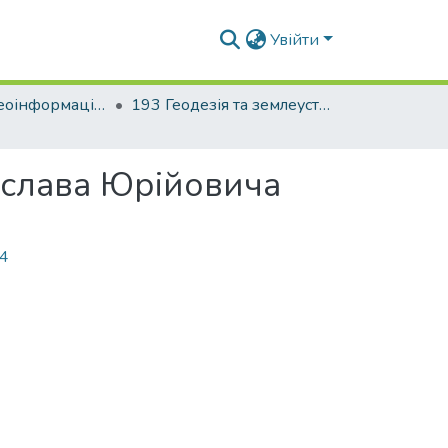
Увійти
Факультет геоінформаційних систем та управління територіями
193 Геодезія та землеустрій. Геодезія
ислава Юрійовича
74