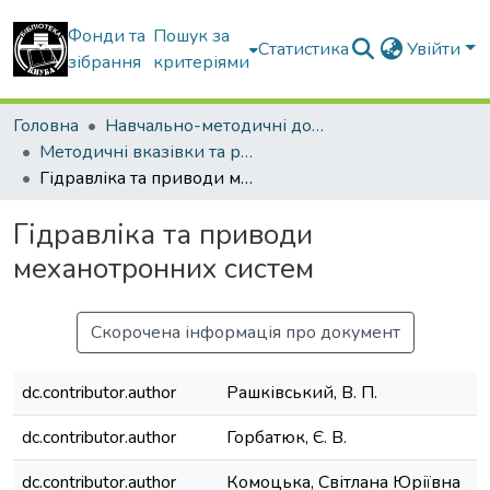
Фонди та
Пошук за
Статистика
Увійти
зібрання
критеріями
Головна
Навчально-методичні документи
Методичні вказівки та рекомендації
Гідравліка та приводи механотронних систем
Гідравліка та приводи
механотронних систем
Скорочена інформація про документ
dc.contributor.author
Рашківський, В. П.
dc.contributor.author
Горбатюк, Є. В.
dc.contributor.author
Комоцька, Світлана Юріївна