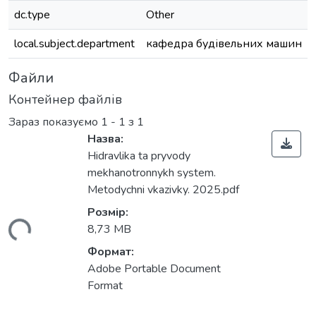
dc.type
Other
local.subject.department
кафедра будівельних машин
Файли
Контейнер файлів
Зараз показуємо
1 - 1 з 1
Назва:
Hidravlika ta pryvody
mekhanotronnykh system.
Metodychni vkazivky. 2025.pdf
Розмір:
ться...
8,73 MB
Формат:
Adobe Portable Document
Format