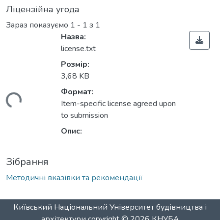
Ліцензійна угода
Зараз показуємо
1 - 1 з 1
Назва:
license.txt
Розмір:
3,68 KB
Формат:
ться...
Item-specific license agreed upon
to submission
Опис:
Зібрання
Методичні вказівки та рекомендації
Київський Національний Університет будівництва і
архітектури
copyright © 2026
КНУБА