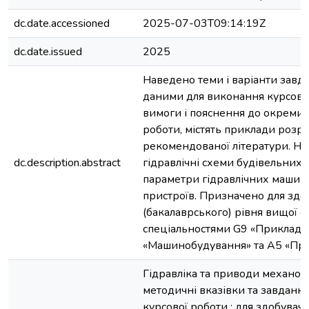
dc.date.accessioned
2025-07-03T09:14:19Z
dc.date.issued
2025
Наведено теми і варіанти завд
даними для виконання курсової
вимоги і пояснення до окремих
роботи, містять приклади розра
рекомендованої літератури. На
dc.description.abstract
гідравлічні схеми будівельних 
параметри гідравлічних машин
пристроїв. Призначено для здо
(бакалаврського) рівня вищої ос
спеціальностями G9 «Прикладна
«Машинобудування» та A5 «Проф
Гідравліка та приводи механот
методичні вказівки та завданн
курсової роботи : для здобувач