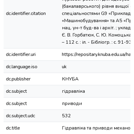
(бакалаврського) рівня вищої ос
dc.identifier.citation
спеціальностями G9 «Прикладна
«Машинобудування» та A5 «Проф
нац. ун-т буд-ва і архіт. ; уклада
Є. В. Горбатюк, С. Ю. Комоцька.
– 112 с. : іл. - Бібліогр. : с. 91-93.
dc.identifier.uri
https://repositary.knuba.edu.ua
dc.language.iso
uk
dc.publisher
КНУБА
dc.subject
гідравліка
dc.subject
приводи
dc.subject.udc
532
dc.title
Гідравліка та приводи механот