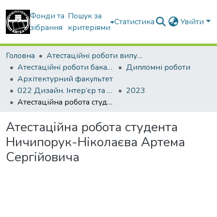
Фонди та
Пошук за
Статистика
Увійти
зібрання
критеріями
Головна
Атестаційні роботи випускників
Атестаційні роботи бакалаврів
Дипломні роботи
Архітектурний факультет
022 Дизайн. Інтер’єр та обладнання
2023
Атестаційна робота студента Ничипорук-Ніколаєва Артема Сергійовича
Атестаційна робота студента
Ничипорук-Ніколаєва Артема
Сергійовича