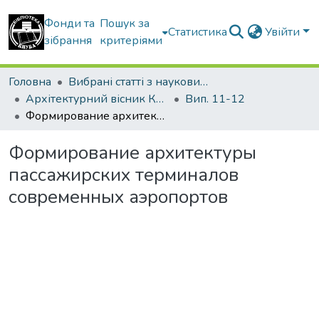
Фонди та
Пошук за
Статистика
Увійти
зібрання
критеріями
Головна
Вибрані статті з наукових збірників КНУБА
Архітектурний вісник КНУБА
Вип. 11-12
Формирование архитектуры пассажирских терминалов современных аэропортов
Формирование архитектуры
пассажирских терминалов
современных аэропортов