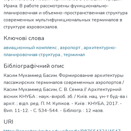
Ирака. В работе рассмотрены функционально-
планировочная и объемно-пространственная структура
современных мультифункциональных терминалов в
структуре аэровокзалов.
Ключові слова
авиационный комплекс
,
аэропорт
,
архитектурно-
планировочная структура
,
терминал
Бібліографічний опис
Касим Мухаммед Басим. Формирование архитектуры
пассажирских терминалов современных аэропортов /
Касим Мухаммед Басим, С. В. Семка // Архітектурний
вісник КНУБА : наук.-вироб. зб. / Київ. нац. ун-т буд-ва і
архіт. ; відп. ред. П. М. Куліков. - Київ : КНУБА, 2017. -
Вип. 11-12. - С. 534-544. - Бібліогр. : 12 назв.
URI