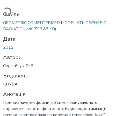
житься...
Файли
GEOMETRIC COMPUTERIZED MODEL ATMOSPHERIC
RADIATION.pdf
(593,87 KB)
Дата
2011
Автори
Сергейчук, О. В.
Видавець
КНУБА
Анотація
При визначенні форми, об’ємно-планувального
вирішення енергоефективних будівель, оптимізації
розподілу утеплювача по поверхні теплоізоляційної