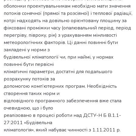
оболонки проектувальникам необхідно мати значення
потоків сонячної (прямої та розсіяної) і теплової радіації,
котрі надходять на довільно орієнтовану площину за
фіксовані проміжки часу (опалювальний період, період
перегріву, півроку, рік) з урахуванням мінливості
метеорологічних факторів. Ці данні повинні бути
закладені у норми з
будівельної кліматології чи, при наймі, у нормах
повинні бути первісні
кліматичні параметри, достатні для подальшого
розрахунку потоків за
допомогою комп’ютерних програм. Необхідність
створення таких норм и
відповідного програмного забезпечення вже стала
очевидною, що і було
реалізовано в процесі роботи над ДСТУ-Н Б В.1.1-
27:2011 «Будівельна
кліматологія», який набуває чинності з 1.11.2011 р.