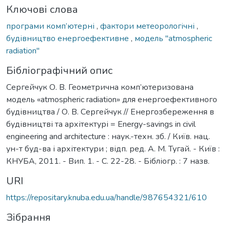
Ключові слова
програми комп’ютерні
,
фактори метеорологічні
,
будівництво енергоефективне
,
модель "atmospheric
radiation"
Бібліографічний опис
Сергейчук О. В. Геометрична комп’ютеризована
модель «atmospheric radiation» для енергоефективного
будівництва / О. В. Сергейчук // Енергозбереження в
будівництві та архітектурі = Еnergy-savings in civil
engineering and architecture : наук.-техн. зб. / Київ. нац.
ун-т буд-ва і архітектури ; відп. ред. А. М. Тугай. - Київ :
КНУБА, 2011. - Вип. 1. - С. 22-28. - Бібліогр. : 7 назв.
URI
https://repositary.knuba.edu.ua/handle/987654321/610
Зібрання