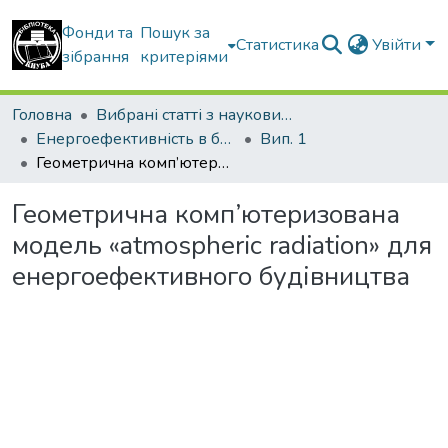
Фонди та
Пошук за
Статистика
Увійти
зібрання
критеріями
Головна
Вибрані статті з наукових збірників КНУБА
Енергоефективність в будівництві та архітектурі
Вип. 1
Геометрична комп’ютеризована модель «atmospheric radiation» для енергоефективного будівництва
Геометрична комп’ютеризована
модель «atmospheric radiation» для
енергоефективного будівництва