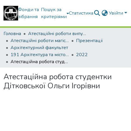
Фонди та
Пошук за
Статистика
Увійти
зібрання
критеріями
Головна
Атестаційні роботи випускників
Атестаційні роботи магістрів
Презентації
Архітектурний факультет
191 Архітектура та містобудування. Ландшафтна архітектура
2022
Атестаційна робота студентки Дітковської Ольги Ігорівни
Атестаційна робота студентки
Дітковської Ольги Ігорівни