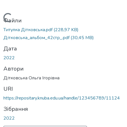
Вантажиться...
Файли
Титулка Дітковська.pdf
(228,97 KB)
Дітковська_альбом_42стр_.pdf
(30,45 MB)
Дата
2022
Автори
Дітковська Ольга Ігорівна
URI
https://repositary.knuba.edu.ua/handle/123456789/11124
Зібрання
2022