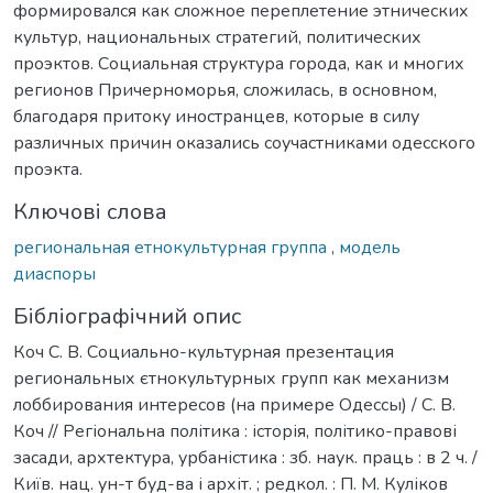
формировался как сложное переплетение этнических
культур, национальных стратегий, политических
проэктов. Социальная структура города, как и многих
регионов Причерноморья, сложилась, в основном,
благодаря притоку иностранцев, которые в силу
различных причин оказались соучастниками одесского
проэкта.
Ключові слова
региональная етнокультурная группа
,
модель
диаспоры
Бібліографічний опис
Коч С. В. Социально-культурная презентация
региональных єтнокультурных групп как механизм
лоббирования интересов (на примере Одессы) / С. В.
Коч // Регіональна політика : історія, політико-правові
засади, архтектура, урбаністика : зб. наук. праць : в 2 ч. /
Київ. нац. ун-т буд-ва і архіт. ; редкол. : П. М. Куліков