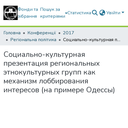
Фонди та
Пошук за
Статистика
Увійти
зібрання
критеріями
Головна
Конференції
2017
Регіональна політика
Социально-культурная презентация региональных этнокультурных групп как механизм лоббирования интересов (на примере Одессы)
Социально-культурная
презентация региональных
этнокультурных групп как
механизм лоббирования
интересов (на примере Одессы)