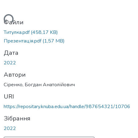
житься...
Файли
Титулка.pdf
(458,17 KB)
Презентація.pdf
(1,57 MB)
Дата
2022
Автори
Сіренко, Богдан Анатолійович
URI
https://repositary.knuba.edu.ua/handle/987654321/10706
Зібрання
2022