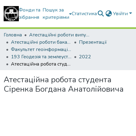
Фонди та
Пошук за
Статистика
Увійти
зібрання
критеріями
Головна
Атестаційні роботи випускників
Атестаційні роботи бакалаврів
Презентації
Факультет геоінформаційних систем та управління територіями
193 Геодезія та землеустрій. Геодезія
2022
Атестаційна робота студента Сіренка Богдана Анатолійовича
Атестаційна робота студента
Сіренка Богдана Анатолійовича