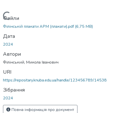
Вантажиться...
Файли
Філінській плакати АРМ (плакати).pdf
(6,75 MB)
Дата
2024
Автори
Філінський, Микола Іванович
URI
https://repositary.knuba.edu.ua/handle/123456789/14538
Зібрання
2024
Повна інформація про документ