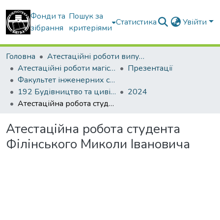
Фонди та
Пошук за
Статистика
Увійти
зібрання
критеріями
Головна
Атестаційні роботи випускників
Атестаційні роботи магістрів
Презентації
Факультет інженерних систем та екології
192 Будівництво та цивільна інженерія. Теплогазопостачання і вентиляція
2024
Атестаційна робота студента Філінського Миколи Івановича
Атестаційна робота студента
Філінського Миколи Івановича