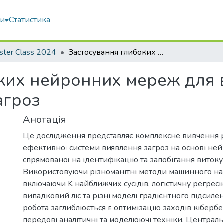
ми
Статистика
ster Class 2024
Застосування глибоких нейронних мереж для вдосконалення систем виявлення загроз
оких нейронних мереж для
агроз
Анотація
Це дослідження представляє комплексне вивчення
ефективної системи виявлення загроз на основі не
спрямованої на ідентифікацію та запобігання витоку
Використовуючи різноманітні методи машинного на
включаючи K найближчих сусідів, логістичну регресі
випадковий ліс та різні моделі градієнтного підсиле
робота заглиблюється в оптимізацію заходів кіберб
передові аналітичні та моделюючі техніки. Централ