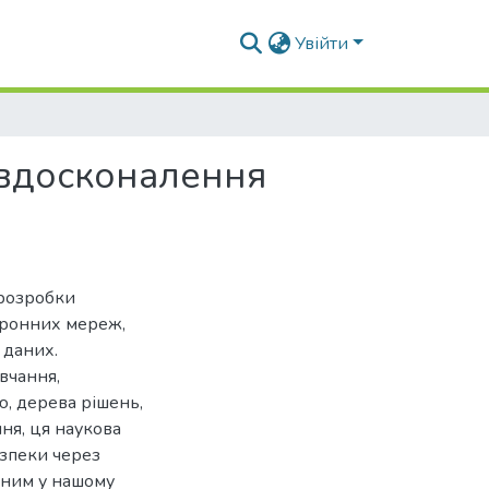
Увійти
 вдосконалення
 розробки
йронних мереж,
 даних.
вчання,
ю, дерева рішень,
ння, ця наукова
езпеки через
ьним у нашому