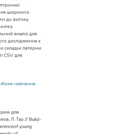
ептронної
ння широкого
ти до витоку
интез,
льний аналіз для
ого дослідження є
и складні патерни
ті CSV для
ибоке навчання
,
ереж для
в, Л. Тао // Build-
nferenceof young
ersity of