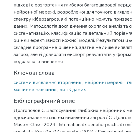
підході є розгортання глибокої багатошарової перц
нейронної мережі, розробленої для точного виявле
спектру кіберзагроз, які потенційно можуть призвес
даних. Методологія дослідження охоплює аналіз та с
систематизацію, класифікацію та детальний порівня
оцінки ефективності кожної моделі. Результатом ць
складне програмне рішення, здатне не лише виявлят
загроз, але й дозволяти експорт результатів у форма
подальшого вивчення.
Ключові слова
системи виявлення вторгнень
,
нейронні мережі
,
гл
машинне навчання
,
витік даних
Бібліографічний опис
Долгополов С. Застосування глибоких нейронних м
вдосконалення систем виявлення загроз / С. Долгополо
Master-Class-2024 : International scientific–practical co
scientists, Kyiv, 05-07 november 2024 / Kyiv national univ