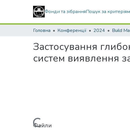
Фонди та зібрання
Пошук за критерія
Головна
Конференції
2024
Build Ma
Застосування глиб
систем виявлення з
Файли