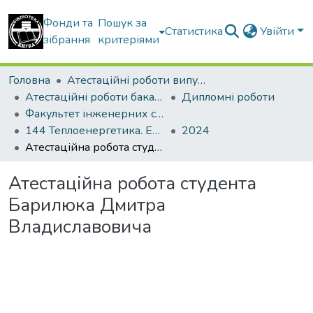
Фонди та
Пошук за
Статистика
Увійти
зібрання
критеріями
Головна
Атестаційні роботи випускників
Атестаційні роботи бакалаврів
Дипломні роботи
Факультет інженерних систем та екології
144 Теплоенергетика. Енергетичний менеджмент, енергоефективні муніципальні та промислові теплові технології
2024
Атестаційна робота студента Барилюка Дмитра Владиславовича
Атестаційна робота студента
Барилюка Дмитра
Владиславовича