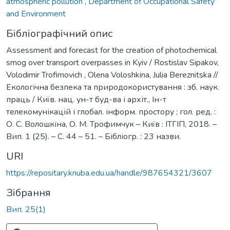
atmospheric pollution
,
Department of Occupational Safety
and Environment
Бібліографічний опис
Assessment and forecast for the creation of photochemical
smog over transport overpasses in Kyiv / Rostislav Sipakov,
Volodimir Trofimovich , Olena Voloshkina, Julia Bereznitska //
Екологічна безпека та природокористування : зб. наук.
праць / Київ. нац. ун-т буд-ва і архіт., Ін-т
телекомунікацій і глобал. інформ. простору ; гол. ред. :
О. С. Волошкіна, О. М. Трофимчук – Київ : ІТГІП, 2018. –
Вип. 1 (25). – С. 44 – 51. – Бібліогр. : 23 назви.
URI
https://repositary.knuba.edu.ua/handle/987654321/3607
Зібрання
Вип. 25(1)