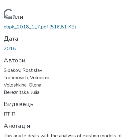
Вантажиться...
Файли
ebpk_2018_1_7.pdf
(516,81 KB)
Дата
2018
Автори
Sipakov, Rostislav
Trofimovich, Volodimir
Voloshkina, Olena
Bereznitska, Julia
Видавець
ІТГІП
Анотація
This article deals with the analysis of existing models of