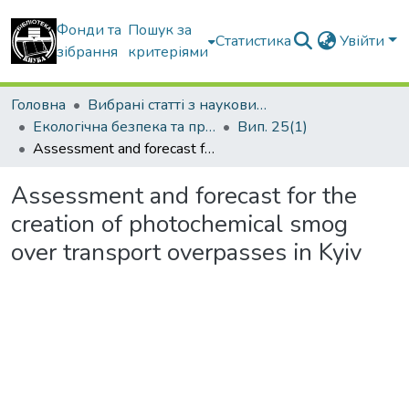
Фонди та
Пошук за
Статистика
Увійти
зібрання
критеріями
Головна
Вибрані статті з наукових збірників КНУБА
Екологічна безпека та природокористування
Вип. 25(1)
Assessment and forecast for the creation of photochemical smog over transport overpasses in Kyiv
Assessment and forecast for the
creation of photochemical smog
over transport overpasses in Kyiv