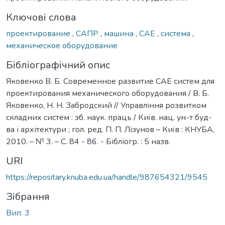
Ключові слова
проектирование
,
САПР
,
машина
,
САЕ
,
система
,
механическое оборудование
Бібліографічний опис
Яковенко В. Б. Современное развитие CAE систем для
проектирования механического оборудования / В. Б.
Яковенко, Н. Н. Забродский // Управління розвитком
складних систем : зб. наук. праць / Київ. нац. ун-т буд-
ва і архітектури ; гол. ред. П. П. Лізунов – Київ : КНУБА,
2010. – № 3. – С. 84 - 86. - Бібліогр. : 5 назв.
URI
https://repositary.knuba.edu.ua/handle/987654321/9545
Зібрання
Вип. 3