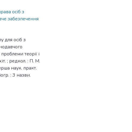
права осіб з
вче забезпечення
 для осіб з
онодавчого
 проблеми теорії і
т. ; редкол. : П. М.
Перша наук. практ.
огр. : 3 назви.