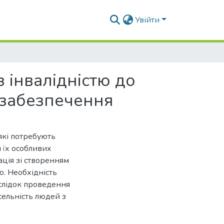
Увійти
 інвалідністю до
 забезпечення
 які потребують
я їх особливих
ація зі створенням
ю. Необхідність
аслідок проведення
сельність людей з