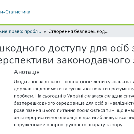
ми
Статистика
Будівельне право: проблеми теорії і практики
Створення безперешкодного доступу для осіб з інвалідністю до будівель і споруд: перспективи законодавчого забезпечення
одного доступу для осіб з
 перспективи законодавчого
Анотація
Люди з інвалідністю – повноцінні члени суспільства,
державної допомоги та суспільної поваги і розумінн
проблем. На сьогодні в Україні склалася складна ситу
безперешкодного середовища для осіб з інвалідніст
розв’язання цього питання посилюється тим, що вн
антитерористичної операції в країні збільшується чи
порушеннями опорно-рухового апарату та зору.