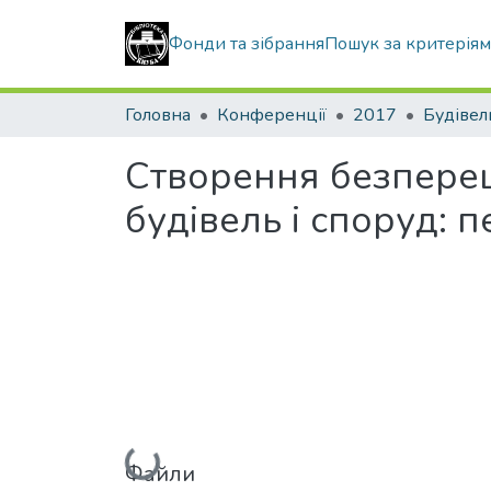
Фонди та зібрання
Пошук за критерія
Головна
Конференції
2017
Створення безперешк
будівель і споруд:
Вантажиться...
Файли