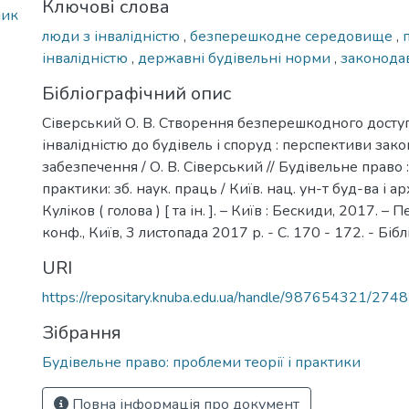
Ключові слова
ник
люди з інвалідністю
,
безперешкодне середовище
,
інвалідністю
,
державні будівельні норми
,
законода
Бібліографічний опис
Сіверський О. В. Створення безперешкодного доступу
інвалідністю до будівель і споруд : перспективи зак
забезпечення / О. В. Сіверський // Будівельне право :
практики: зб. наук. праць / Київ. нац. ун-т буд-ва і архі
Куліков ( голова ) [ та ін. ]. – Київ : Бескиди, 2017. – 
конф., Київ, 3 листопада 2017 р. - С. 170 - 172. - Біблі
URI
https://repositary.knuba.edu.ua/handle/987654321/2748
Зібрання
Будівельне право: проблеми теорії і практики
Повна інформація про документ