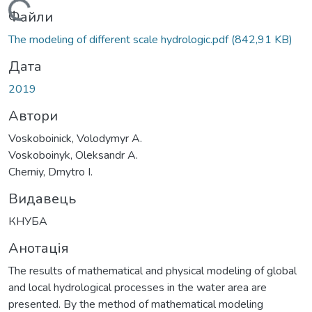
Вантажиться...
Файли
The modeling of different scale hydrologic.pdf
(842,91 KB)
Дата
2019
Автори
Voskoboinick, Volodymyr A.
Voskoboinyk, Oleksandr A.
Cherniy, Dmytro I.
Видавець
КНУБА
Анотація
The results of mathematical and physical modeling of global
and local hydrological processes in the water area are
presented. By the method of mathematical modeling