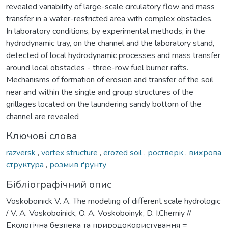
revealed variability of large-scale circulatory flow and mass
transfer in a water-restricted area with complex obstacles.
In laboratory conditions, by experimental methods, in the
hydrodynamic tray, on the channel and the laboratory stand,
detected of local hydrodynamic processes and mass transfer
around local obstacles - three-row fuel burner rafts.
Mechanisms of formation of erosion and transfer of the soil
near and within the single and group structures of the
grillages located on the laundering sandy bottom of the
channel are revealed
Ключові слова
razversk
,
vortex structure
,
erozed soil
,
ростверк
,
вихрова
структура
,
розмив ґрунту
Бібліографічний опис
Voskoboinick V. A. The modeling of different scale hydrologic
/ V. A. Voskoboinick, O. A. Voskoboinyk, D. I.Cherniy //
Екологічна безпека та природокористування =