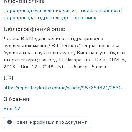
Ключові слова
гідропривод будівельних машин
,
модель надійності
гідропривода
,
гідроциліндр
,
гідрозамок
Бібліографічний опис
Лесько В. І. Моделі надійності гідроприводів
будівельних машин / В. І. Лесько // Теорія і практика
будівництва : наук.-техн. журн. / Київ. нац. ун-т буд-ва
та архітектури ; гол. ред. І. І. Назаренко. - Київ : КНУБА,
2013. - Вип. 12. - С. 48 - 51. - Бібліогр. : 5 назв.
URI
https://repositary.knuba.edu.ua/handle/987654321/2830
Зібрання
Вип. 12
Повна інформація про документ