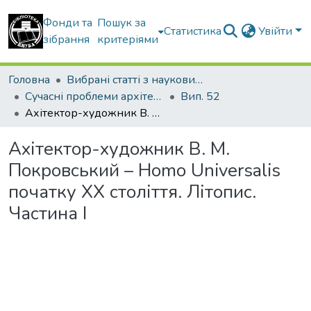
Фонди та
Пошук за
Статистика
Увійти
зібрання
критеріями
Головна
Вибрані статті з наукових збірників КНУБА
Сучасні проблеми архітектури та містобудування
Вип. 52
Ахітектор-художник В. М. Покровський – Homo Universalis початку ХХ століття. Літопис. Частина І
Ахітектор-художник В. М.
Покровський – Homo Universalis
початку ХХ століття. Літопис.
Частина І