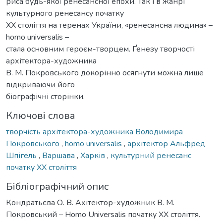
риса будь-якої ренесансної епохи. Так і в жанрі
культурного ренесансу початку
ХХ століття на теренах України, «ренесансна людина» –
homo universalis –
стала основним героєм-творцем. Ґенезу творчості
архітектора-художника
В. М. Покровського докорінно осягнути можна лише
відкриваючи його
біографічні сторінки.
Ключові слова
творчість архітектора-художника Володимира
Покровського
,
homo universalis
,
архітектор Альфред
Шпігель
,
Варшава
,
Харків
,
культурний ренесанс
початку ХХ століття
Бібліографічний опис
Кондратьєва О. В. Ахітектор-художник В. М.
Покровський – Homo Universalis початку ХХ століття.