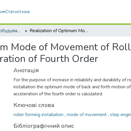
ми
Статистика
Галузеве машинобудування
Realization of Optimum Mode of Movement of Roller Forming Installation on Acceleration of Fourth Order
um Mode of Movement of Roll
eration of Fourth Order
Анотація
For the purpose of increase in reliability and durability of r
installation the optimum mode of back and forth motion of
acceleration of the fourth order is calculated.
Ключові слова
roller forming installation
,
mode of movement
,
step engi
Бібліографічний опис