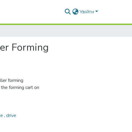
Увійти
er Forming
oller forming
 the forming cart on
ne
,
drive