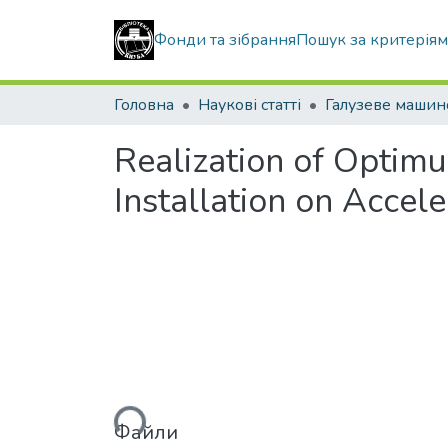
Фонди та зібрання
Пошук за критерія
Головна
Наукові статті
Realization of Optim
Installation on Accel
Вантажиться...
Файли