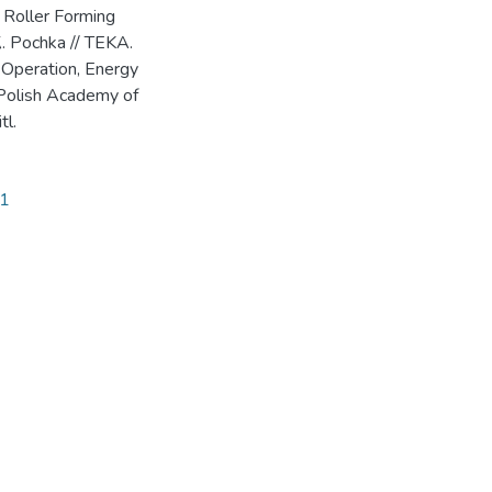
 Roller Forming
 К. Pochka // TEKA.
e Operation, Energy
 Polish Academy of
tl.
21