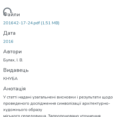
житься...
Файли
201642-17-24.pdf
(1,51 MB)
Дата
2016
Автори
Булах, І. В.
Видавець
КНУБА
Анотація
У статті надані узагальнені висновки і результати щодо
проведеного дослідження символізації архітектурно-
художнього образу
міського середовища. Запропоновано уточнення