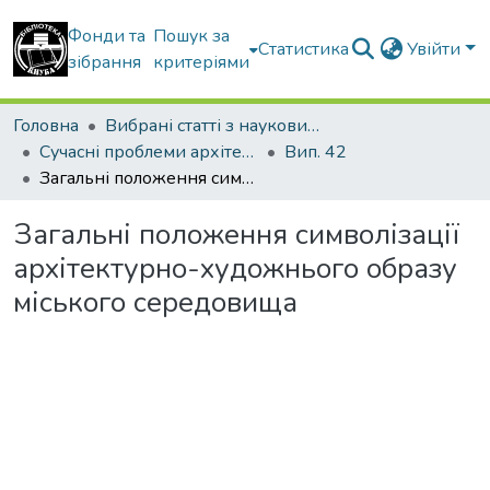
Фонди та
Пошук за
Статистика
Увійти
зібрання
критеріями
Головна
Вибрані статті з наукових збірників КНУБА
Сучасні проблеми архітектури та містобудування
Вип. 42
Загальні положення символізації архітектурно-художнього образу міського середовища
Загальні положення символізації
архітектурно-художнього образу
міського середовища