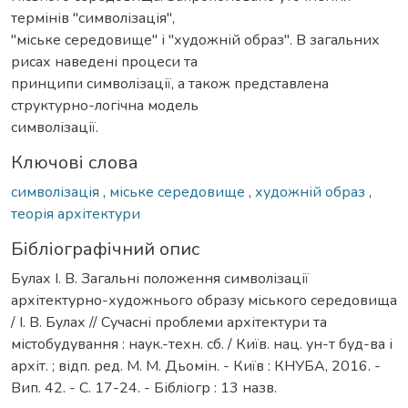
термінів "символізація",
"міське середовище" і "художній образ". В загальних
рисах наведені процеси та
принципи символізації, а також представлена
структурно-логічна модель
символізації.
Ключові слова
символізація
,
міське середовище
,
художній образ
,
теорія архітектури
Бібліографічний опис
Булах І. В. Загальні положення символізації
архітектурно-художнього образу міського середовища
/ І. В. Булах // Сучасні проблеми архітектури та
містобудування : наук.-техн. сб. / Київ. нац. ун-т буд-ва і
архіт. ; відп. ред. М. М. Дьомін. - Київ : КНУБА, 2016. -
Вип. 42. - С. 17-24. - Бібліогр : 13 назв.