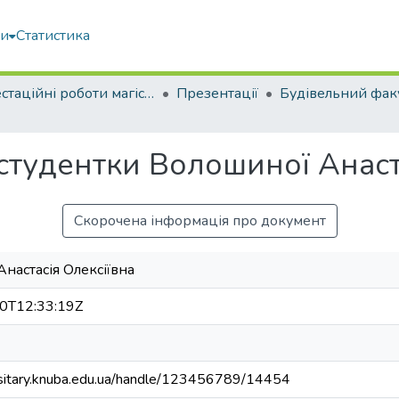
ми
Статистика
Атестаційні роботи магістрів
Презентації
Будівельний фак
студентки Волошиної Анаста
Скорочена інформація про документ
настасія Олексіївна
0T12:33:19Z
ositary.knuba.edu.ua/handle/123456789/14454