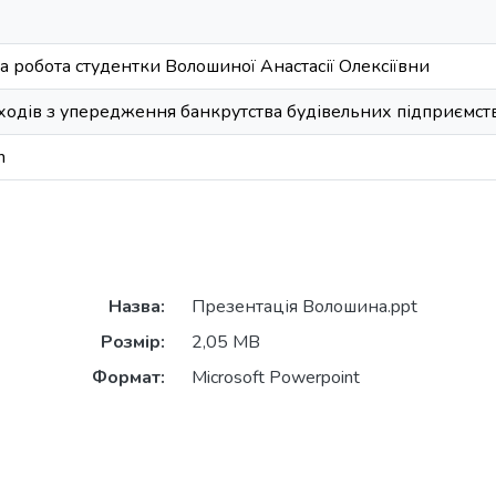
а робота студентки Волошиної Анастасії Олексіївни
ходів з упередження банкрутства будівельних підприємст
n
Назва:
Презентація Волошина.ppt
Розмір:
2,05 MB
Формат:
Microsoft Powerpoint