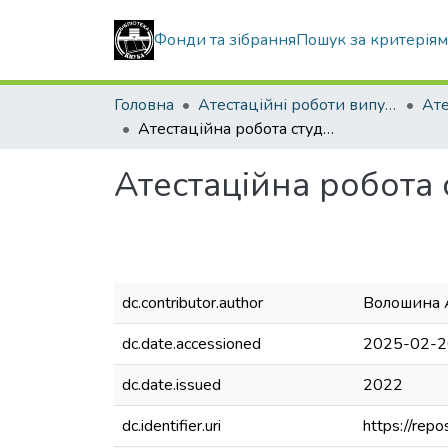
Фонди та зібрання
Пошук за критерія
Головна
Атестаційні роботи випускників
Атестаційна робота студентки Волошиної Анастасії Олексіївни
Атестаційна робота 
dc.contributor.author
Волошина А
dc.date.accessioned
2025-02-2
dc.date.issued
2022
dc.identifier.uri
https://rep