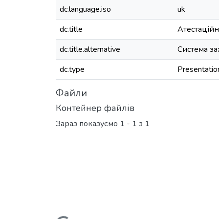
dc.language.iso
uk
dc.title
Атестаційн
dc.title.alternative
Система за
dc.type
Presentatio
Файли
Контейнер файлів
Зараз показуємо
1 - 1 з 1