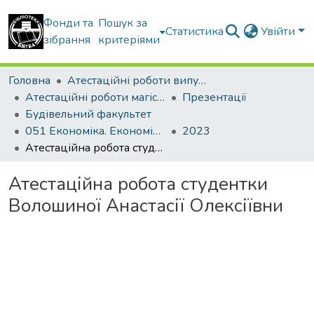
Фонди та
Пошук за
Статистика
Увійти
зібрання
критеріями
Головна
Атестаційні роботи випускників
Атестаційні роботи магістрів
Презентації
Будівельний факультет
051 Економіка. Економіка підприємства
2023
Атестаційна робота студентки Волошиної Анастасії Олексіївни
Атестаційна робота студентки
Волошиної Анастасії Олексіївни