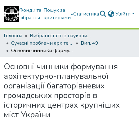
Фонди та
Пошук за
Статистика
Увійти
зібрання
критеріями
Головна
Вибрані статті з наукових збірників КНУБА
Сучасні проблеми архітектури та містобудування
Вип. 49
Основні чинники формування архітектурно-планувальної організації багаторівневих громадських просторів в історичних центрах крупніших міст України
Основні чинники формування
архітектурно-планувальної
організації багаторівневих
громадських просторів в
історичних центрах крупніших
міст України