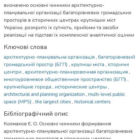
визначено основні чинники архітектурно-
планувальної організації багаторівневих громадських
просторів в історичних центрах крупніших міст
України, розкрито їх сутність, прийоми та засоби
реалізації на підставі їх комплексної аналітичної оцінки
Ключові слова
архітектурно-планувальна організація
,
багаторівневий
громадський простір (БГП)
,
крупніші міста
,
історичні
центри
,
архитектурно-планировочная организация
,
многоуровневое общественное пространство (БГП)
,
крупнейшие города
,
исторические центры
,
architectural and planning organization
,
multi-level public
space (MPS)
,
the largest cities
,
historical centers
Бібліографічний опис
Колмаков Є. О. Основні чинники формування
архітектурно-планувальної організації багаторівневих
громадських просторів в історичних центрах